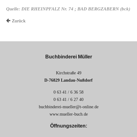
Quelle: DIE RHEINPFALZ Nr. 74 ; BAD BERGZABERN (bck)
Zurück
Buchbinderei Müller
Kirchstraße 49
D-76829 Landau-Nußdorf
0 63 41 / 6 36 58
0 63 41 / 6 27 40
buchbinderei-mueller@t-online.de
www.mueller-buch.de
Öffnungszeiten: