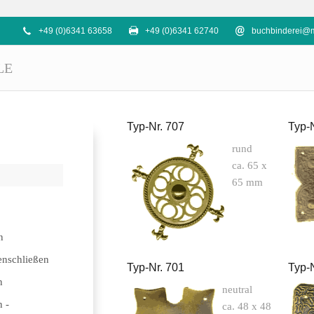
+49 (0)6341 63658
+49 (0)6341 62740
buchbinderei@m
LE
Typ-Nr. 707
Typ-
rund
ca. 65 x
65 mm
n
enschließen
Typ-Nr. 701
Typ-
n
neutral
 -
ca. 48 x 48