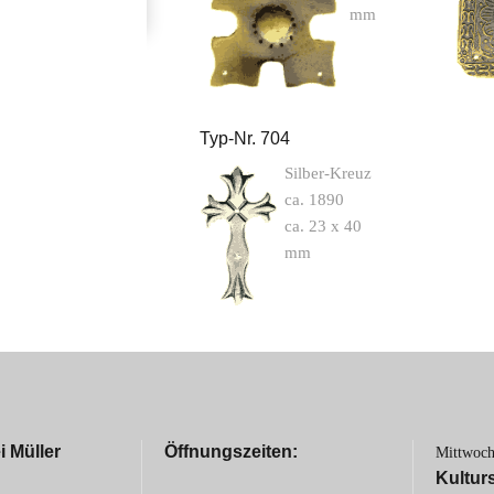
mm
Typ-Nr. 704
Silber-Kreuz
ca. 1890
ca. 23 x 40
mm
 Müller
Öffnungszeiten:
Mittwoc
Kultur