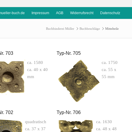
ueller-buch.de
Impressum
AGB
Widerrufsrecht
Datenschutz
Buchbinderei Müller
Buchbeschläge
Mittelteile
Nr. 703
Typ-Nr. 705
ca. 1580
ca. 1750
ca. 40 x 40
ca. 55 x
mm
55 mm
Nr. 702
Typ-Nr. 706
quadratisch
ca. 1630
ca. 37 x 37
ca. 48 x 48