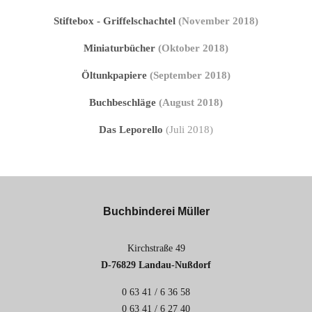
Stiftebox - Griffelschachtel
(November 2018)
Miniaturbücher
(Oktober 2018)
Öltunkpapiere
(September 2018)
Buchbeschläge
(August 2018)
Das Leporello
(Juli 2018)
Buchbinderei Müller
Kirchstraße 49
D-76829 Landau-Nußdorf
0 63 41 / 6 36 58
0 63 41 / 6 27 40